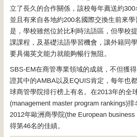
立了長久的合作關係，該校每年薦送約300
並且有來自各地約200名國際交換生前來學
是，學校雖然位於比利時法語區，
但學校
課課程，及基礎法語學習機會，
讓外籍同
要具備英文能力就能夠暢行無阻。
SBS-EM在商管專業領域的成就，
不但獲得
證其中的AMBA以及EQUIS肯定，
每年也
球商管學院排行榜上有名。在2013年
的全
(management master program rankin
2012年歐洲商學院(t
he European busines
得第46名的佳績。