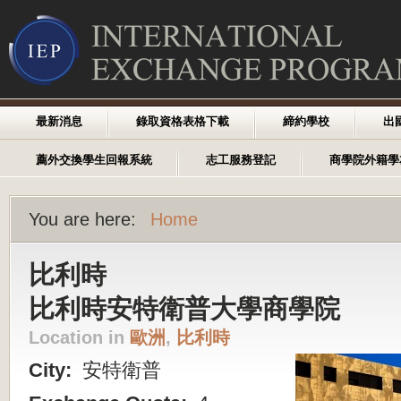
最新消息
錄取資格表格下載
締約學校
出
薦外交換學生回報系統
志工服務登記
商學院外籍學
You are here:
Home
比利時
比利時安特衛普大學商學院
Location in
歐洲
,
比利時
City:
安特衛普