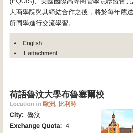
(EQUIS)、
美國國際高等商管學院聯盟會員認
大商學院與
其締結合作之後，將於每年薦送
所同學進行交流學
習。
English
1 attachment
荷語魯汶大學布魯塞爾校
Location in
歐洲
,
比利時
City:
魯汶
Exchange Quota:
4