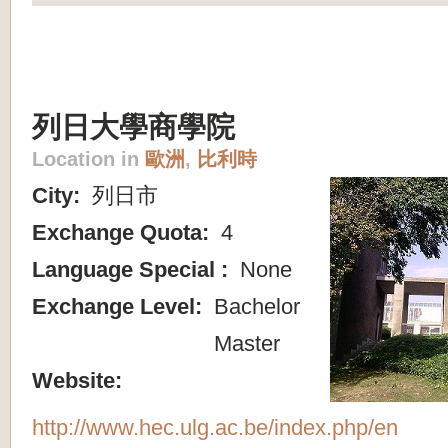
列日大學商學院
Location in
歐洲
,
比利時
City:
列日市
Exchange Quota:
4
Language Special :
None
Exchange Level:
Bachelor
Master
Website:
http://www.hec.ulg.ac.be/index.php/en