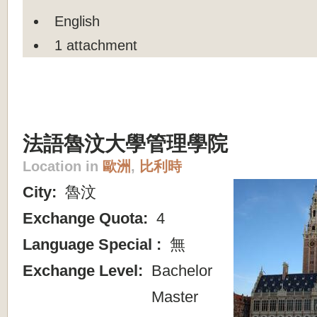
English
1 attachment
法語魯汶大學管理學院
Location in
歐洲
,
比利時
City:
魯汶
Exchange Quota:
4
Language Special :
無
Exchange Level:
Bachelor
Master