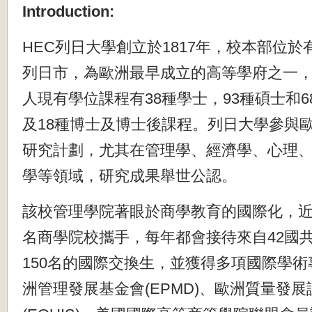
Introduction:
HEC列日大學創立於1817年，
校本部位於
列日市，
為歐洲最早成立的高等學府之一，
人現有學位課程
有38種學士，93種碩士和
及18種博士及博
士後課程。列日大學參與
研究計劃，
尤其在管理學、經濟學、心理
學等領域，
研究成果舉世公認。
該校管理學院著眼於商學教育的國際化，
名商學院校攜手，每年都會接待來自42國共
150名的國際交換生，
並獲得多項國際學術
洲管理發展基金會(
EPMD)、歐洲質量發