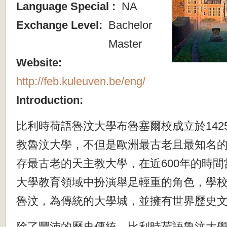
Language Special :
NA
Exchange Level:
Bachelor
Master
Website:
http://feb.kuleuven.be/eng/
Introduction:
比利時荷語魯汶大學布魯塞爾校成立於142
教魯汶大學，不但是歐洲最古老且最知名
存最古老的天主教大學，在近600年的時間
大學教育領域中扮演舉足輕重的角色，
學
魯汶，為傳統的大學城，
並擁有世界歷史
除了豐沛的歷史傳統，
比利時荷語魯汶大