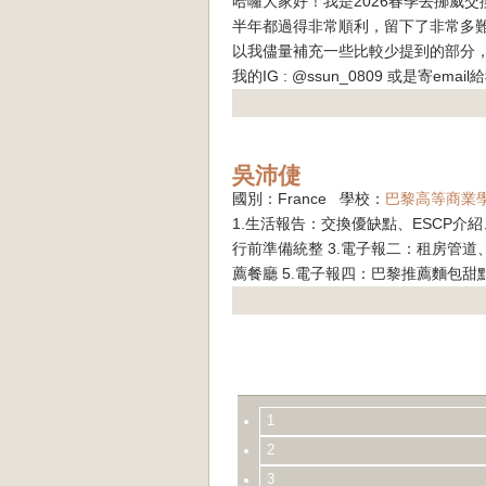
哈囉大家好！我是2026春季去挪威交
半年都過得非常順利，留下了非常多
以我儘量補充一些比較少提到的部分
我的IG : @ssun_0809 或是寄email
吳沛倢
國別：France 學校：
巴黎高等商業
1.生活報告：交換優缺點、ESCP介
行前準備統整 3.電子報二：租房管道
薦餐廳 5.電子報四：巴黎推薦麵包甜點.
1
2
3