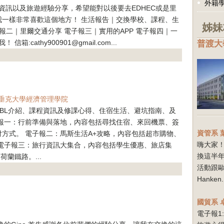
外籍
生活資訊以及旅遊經驗分享，希望能對以後要去EDHEC或是里
我一樣非常喜歡這個地方！ 生活報告｜交換學校、課程、生
姊妹
報二｜里爾交通分享 電子報三｜實用的APP 電子報四｜一
普渡大
:cathy900901@gmail.com...
垂克大學經濟管理學院
BL介紹、課程資訊及修課心得、住宿生活、避坑指南、及
子報一：行前準備與落地，內容包括尋找住宿、來回機票、簽
資管系
方式。 電子報二：馬斯生活A+攻略，內容包括超市購物、
嗨大家！
電子報三：旅行資訊大集合，內容包括學生優惠、旅店集
換這半
蘭鐵路。...
活動跟
Hanken.
國貿系
電子報1