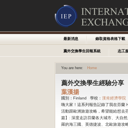
最新消息
錄取資格表格下載
薦外交換學生回報系統
志工
You are here:
Home
薦外交換學生經驗分享
葉漢揚
國別：Finland 學校：
漢肯經濟學院
嗨大家！這系列報告記錄了我在芬蘭 H
活動跟歐洲旅遊攻略，希望能給想去芬蘭
篇】: 深度走訪芬蘭各大城市、大自然景
羅的海三國、英德捷波、北歐旅遊攻略 電子報三