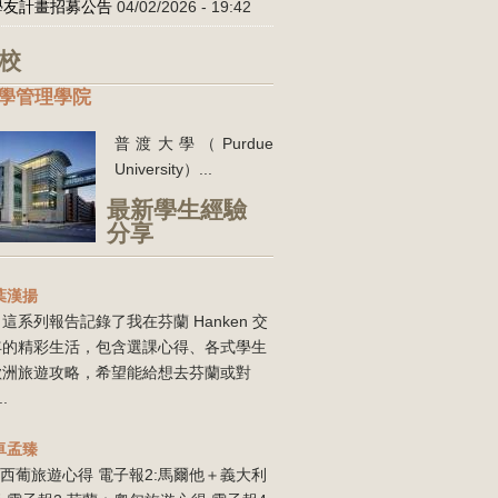
學友計畫招募公告
04/02/2026 - 19:42
校
學管理學院
普渡大學（Purdue
University）...
最新學生經驗
分享
葉漢揚
這系列報告記錄了我在芬蘭 Hanken 交
年的精彩生活，包含選課心得、各式學生
歐洲旅遊攻略，希望能給想去芬蘭或對
..
卓孟臻
:西葡旅遊心得 電子報2:馬爾他＋義大利