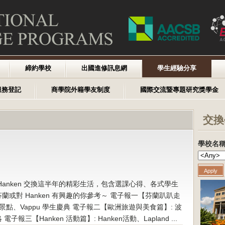
締約學校
出國進修訊息網
學生經驗分享
服務登記
商學院外籍學友制度
國際交流暨專題研究獎學金
交換
學校名
anken 交換這半年的精彩生活，包含選課心得、各式學生
或對 Hanken 有興趣的你參考～ 電子報一【芬蘭趴趴走
點、Vappu 學生慶典 電子報二【歐洲旅遊與美食篇】: 波
【Hanken 活動篇】: Hanken活動、Lapland ...