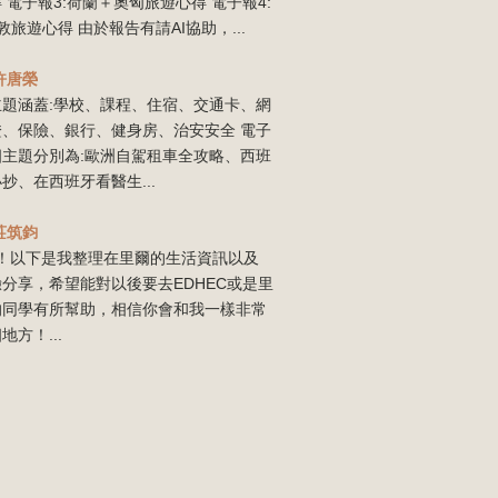
 電子報3:荷蘭＋奧匈旅遊心得 電子報4:
敦旅遊心得 由於報告有請AI協助，...
許唐榮
主題涵蓋:學校、課程、住宿、交通卡、網
證、保險、銀行、健身房、治安安全 電子
四主題分別為:歐洲自駕租車全攻略、西班
抄、在西班牙看醫生...
莊筑鈞
our！以下是我整理在里爾的生活資訊以及
分享，希望能對以後要去EDHEC或是里
的同學有所幫助，相信你會和我一樣非常
地方！...