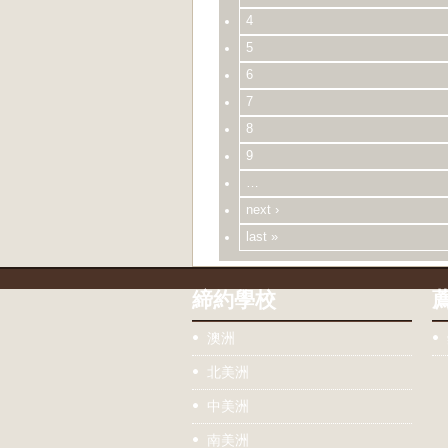
4
5
6
7
8
9
…
next ›
last »
締約學校
澳洲
北美洲
中美洲
南美洲