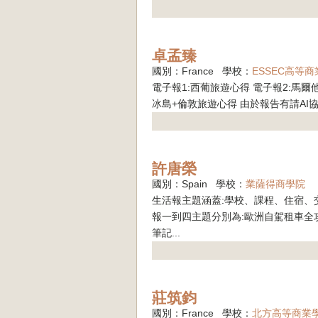
卓孟臻
國別：France 學校：
ESSEC高等
電子報1:西葡旅遊心得 電子報2:馬爾
冰島+倫敦旅遊心得 由於報告有請AI協
許唐榮
國別：Spain 學校：
業薩得商學院
生活報主題涵蓋:學校、課程、住宿、
報一到四主題分別為:歐洲自駕租車
筆記...
莊筑鈞
國別：France 學校：
北方高等商業