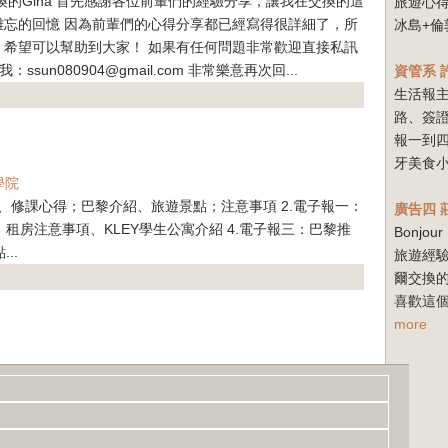
換的Gina 首先感謝各位前輩們的經驗分享，讓我在交換的這
旅遊心得
難忘的回憶 因為前輩們的心得分享都已經寫得很詳細了，所
冰島+倫
，希望可以幫助到大家！ 如果有任何問題非常歡迎直接私訊
給我：ssun080904@gmail.com 非常樂意再次回...
資管系
生活報
路、簽
報一到
牙美食小
學院
紹、修課心得；巴黎介紹、旅遊景點；注意事項 2.電子報一：
廣告四
、租房注意事項、KLEY學生公寓介紹 4.電子報三：巴黎推
Bonj
..
旅遊經驗
爾交換
喜歡這個
more