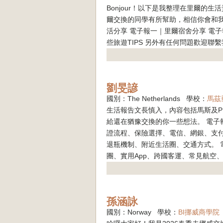
Bonjour！以下是我整理在里爾的
爾交換的同學有所幫助，相信你會和
活分享 電子報一｜里爾宿舍分享 電子
些旅遊TIPS 另外有任何問題歡迎聯繫我！ 信箱
劉旻諺
國別：The Netherlands 學校：
馬茲
生活報告文長慎入，內容包括馬斯及P
給還在猶豫交換的你一些想法。 電
證流程、保險選擇、電信、網銀、支付
退瓶機制、附近生活圈、交通方式。 
團、實用App、跨國客運、常見航空、荷
孫涵詠
國別：Norway 學校：
BI挪威商學院