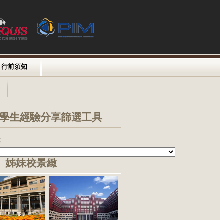
行前須知
學生經驗分享篩選工具
稱
姊妹校景緻