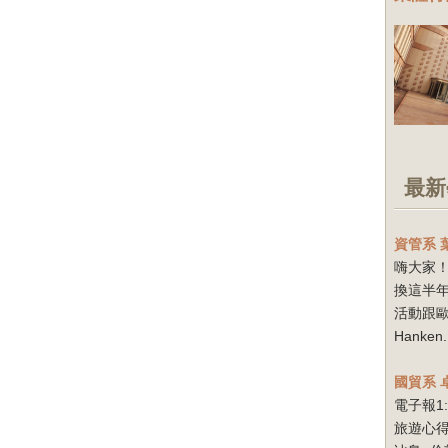
最新
資管系
嗨大家！
換這半
活動跟
Hanken.
國貿系
電子報1
旅遊心得