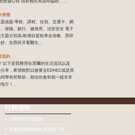
敦旅遊心得 由於報告有請AI協助，...
許唐榮
主題涵蓋:學校、課程、住宿、交通卡、網
證、保險、銀行、健身房、治安安全 電子
四主題分別為:歐洲自駕租車全攻略、西班
抄、在西班牙看醫生...
莊筑鈞
our！以下是我整理在里爾的生活資訊以及
分享，希望能對以後要去EDHEC或是里
的同學有所幫助，相信你會和我一樣非常
地方！...
行前須知
交換學生出國需知
出國選課相關辦法及表格下載