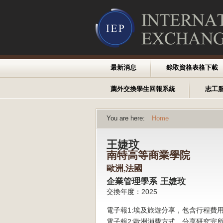
最新消息
錄取資格表格下載
薦外交換學生回報系統
志工
You are here:
Home
王婕玟
南特高等商業學院
歐洲,法國
企業管理學系 王婕玟
交換年度：2025
電子報1:埃及旅遊分享，包含行程費
電子報2:歐洲消費方式，分享研究完