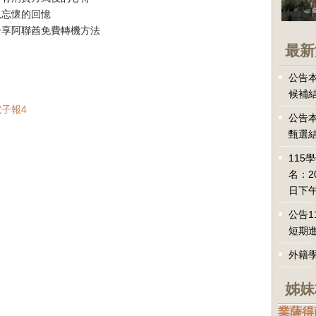
以忘懷的回憶
分享阿聯酋免費轉機方法
最新
公告本
候補
電子報4
公告本
甄選
115
名：2
日下午
公告1
短期
外籍
姊妹
業薩得