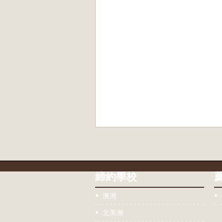
締約學校
澳洲
北美洲