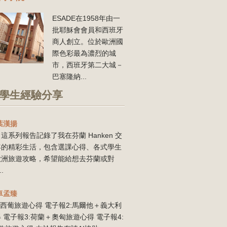
ESADE在1958年由一
批耶穌會會員和西班牙
商人創立。位於歐洲國
際色彩最為濃烈的城
市，西班牙第二大城－
巴塞隆納...
學生經驗分享
葉漢揚
這系列報告記錄了我在芬蘭 Hanken 交
年的精彩生活，包含選課心得、各式學生
歐洲旅遊攻略，希望能給想去芬蘭或對
..
卓孟臻
:西葡旅遊心得 電子報2:馬爾他＋義大利
 電子報3:荷蘭＋奧匈旅遊心得 電子報4: