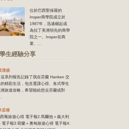
位於巴西聖保羅的
Insper商學院成立於
1987年，迅速崛起成
為拉丁美洲領先的商學
院之一。Insper在商
業、...
學生經驗分享
葉漢揚
這系列報告記錄了我在芬蘭 Hanken 交
年的精彩生活，包含選課心得、各式學生
歐洲旅遊攻略，希望能給想去芬蘭或對
..
卓孟臻
:西葡旅遊心得 電子報2:馬爾他＋義大利
 電子報3:荷蘭＋奧匈旅遊心得 電子報4: