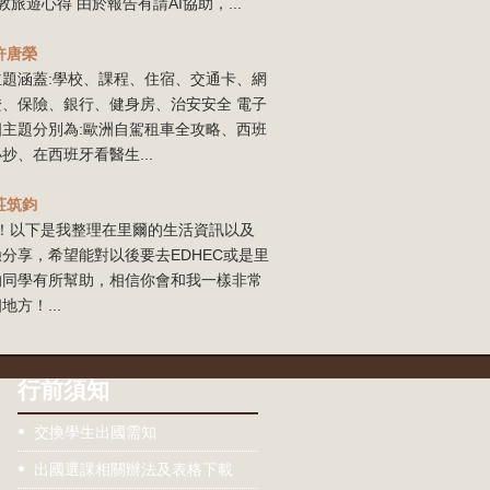
敦旅遊心得 由於報告有請AI協助，...
許唐榮
主題涵蓋:學校、課程、住宿、交通卡、網
證、保險、銀行、健身房、治安安全 電子
四主題分別為:歐洲自駕租車全攻略、西班
抄、在西班牙看醫生...
莊筑鈞
our！以下是我整理在里爾的生活資訊以及
分享，希望能對以後要去EDHEC或是里
的同學有所幫助，相信你會和我一樣非常
地方！...
行前須知
交換學生出國需知
出國選課相關辦法及表格下載