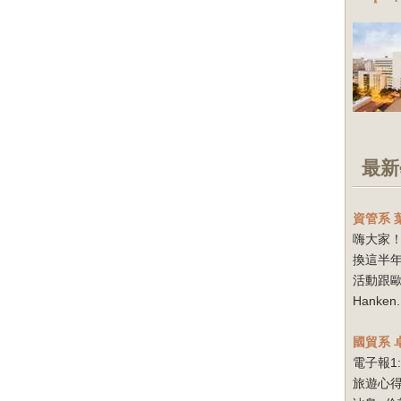
最新
資管系
嗨大家！
換這半
活動跟
Hanken.
國貿系
電子報1
旅遊心得