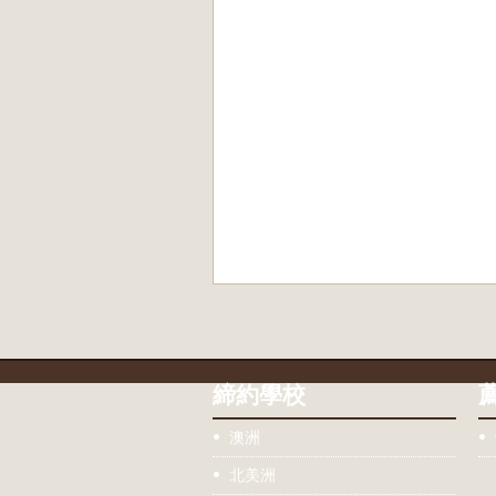
締約學校
澳洲
北美洲