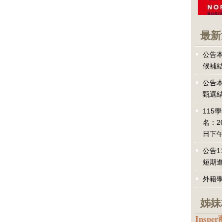
最新
公告本
候補
公告本
甄選
115
名：2
日下午
公告1
短期
外籍
姊妹
Inspe