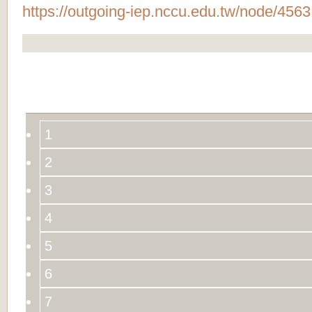
https://outgoing-iep.nccu.edu.tw/node/4563
1
2
3
4
5
6
7