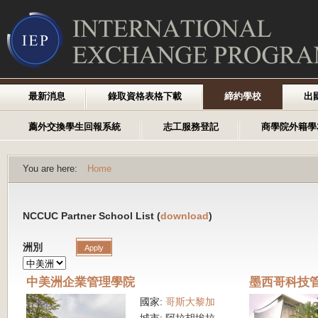
最新消息
錄取資格表格下載
締約學校
出
薦外交換學生回報系統
志工服務登記
商學院外籍學
You are here:
Home
NCCUC Partner School List (
download
)
洲別
中美洲企業管理學院
墨西哥科技
國家:
哥斯大黎加