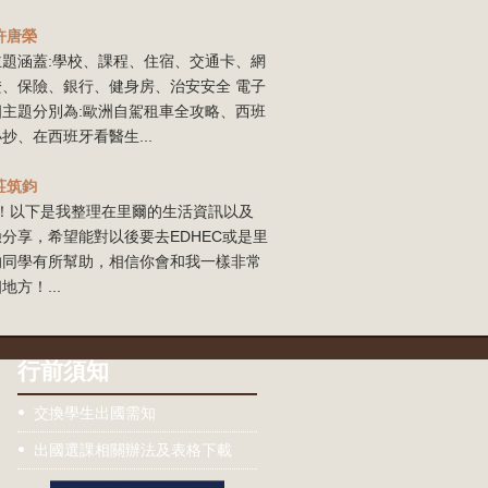
許唐榮
主題涵蓋:學校、課程、住宿、交通卡、網
證、保險、銀行、健身房、治安安全 電子
四主題分別為:歐洲自駕租車全攻略、西班
抄、在西班牙看醫生...
莊筑鈞
our！以下是我整理在里爾的生活資訊以及
分享，希望能對以後要去EDHEC或是里
的同學有所幫助，相信你會和我一樣非常
地方！...
行前須知
交換學生出國需知
出國選課相關辦法及表格下載