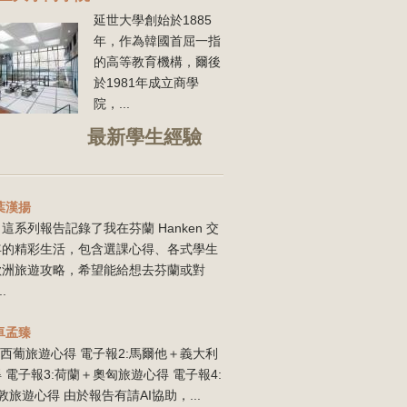
延世大學創始於1885
年，作為韓國首屈一指
的高等教育機構，爾後
於1981年成立商學
院，...
最新學生經驗
葉漢揚
這系列報告記錄了我在芬蘭 Hanken 交
年的精彩生活，包含選課心得、各式學生
歐洲旅遊攻略，希望能給想去芬蘭或對
..
卓孟臻
:西葡旅遊心得 電子報2:馬爾他＋義大利
 電子報3:荷蘭＋奧匈旅遊心得 電子報4:
敦旅遊心得 由於報告有請AI協助，...