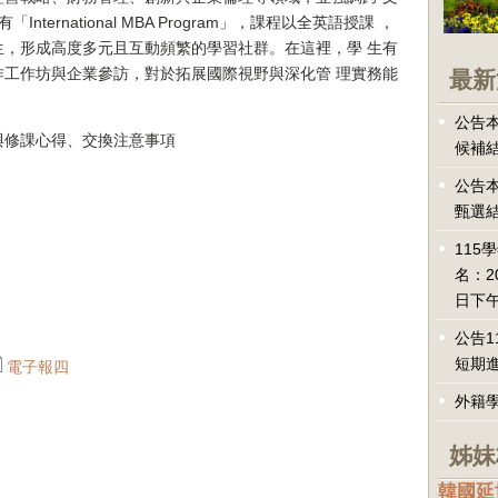
ternational MBA Program」，課程以全英語授課 ，
生，形成高度多元且互動頻繁的學習社群。在這裡，學 生有
最新
作工作坊與企業參訪，對於拓展國際視野與深化管 理實務能
公告本
與修課心得、交換注意事項
候補
公告本
甄選
115
名：2
日下午
公告1
短期
電子報四
外籍
姊妹
韓國延