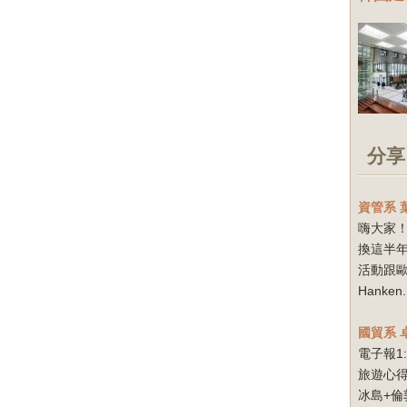
分享
資管系
嗨大家！
換這半
活動跟
Hanken.
國貿系
電子報1
旅遊心得
冰島+倫