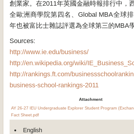
創業家。在2011年英國金融時報排行中，
全歐洲商學院第四名、Global MBA全
年也被富比士雜誌評選為全球第三的MBA
Sources:
http://www.ie.edu/business/
http://en.wikipedia.org/wiki/IE_Business_S
http://rankings.ft.com/businessschoolranki
business-school-rankings-2011
Attachment
AY 26-27 IEU Undergraduate Explorer Student Program (Exchan
Fact Sheet.pdf
English