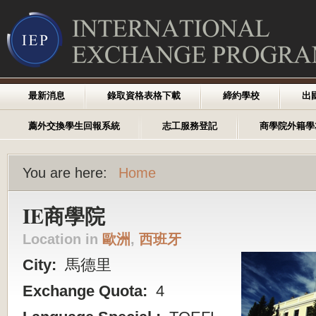
最新消息
錄取資格表格下載
締約學校
出
薦外交換學生回報系統
志工服務登記
商學院外籍學
You are here:
Home
IE商學院
Location in
歐洲
,
西班牙
City:
馬德里
Exchange Quota:
4