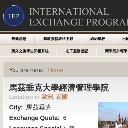
最新消息
錄取資格表格下載
締約學校
出
薦外交換學生回報系統
志工服務登記
商學院外籍學
You are here:
Home
馬茲垂克大學經濟管理學院
Location in
歐洲
,
荷蘭
City:
馬茲垂克
Exchange Quota:
6