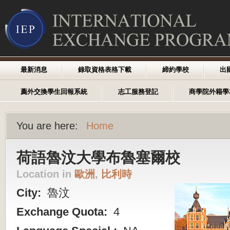
最新消息
錄取資格表格下載
締約學校
出
薦外交換學生回報系統
志工服務登記
商學院外籍學
You are here:
Home
荷語魯汶大學布魯塞爾校
Location in
歐洲
,
比利時
City:
魯汶
Exchange Quota:
4