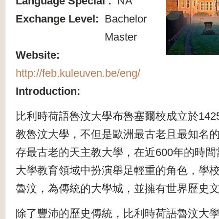
Language Special :
NA
Exchange Level:
Bachelor
Master
Website:
http://feb.kuleuven.be/eng/
Introduction:
比利時荷語魯汶大學布魯塞爾校成立於142
教魯汶大學，不但是歐洲最古老且最知名
存最古老的天主教大學，在近600年的時間
大學教育領域中扮演舉足輕重的角色，
學
魯汶，為傳統的大學城，
並擁有世界歷史
除了豐沛的歷史傳統，
比利時荷語魯汶大