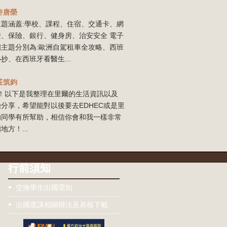
許唐榮
主題涵蓋:學校、課程、住宿、交通卡、網
證、保險、銀行、健身房、治安安全 電子
四主題分別為:歐洲自駕租車全攻略、西班
抄、在西班牙看醫生...
莊筑鈞
our！以下是我整理在里爾的生活資訊以及
分享，希望能對以後要去EDHEC或是里
的同學有所幫助，相信你會和我一樣非常
地方！...
行前須知
交換學生出國需知
出國選課相關辦法及表格下載