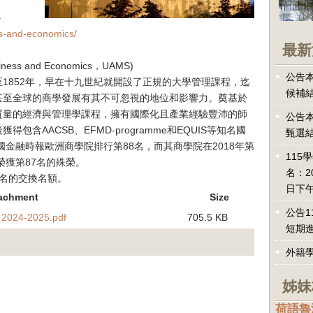
-
ss-and-economics/
最新
Business and Economics，UAMS)
公告本
1852年，早在十九世紀就開設了正規的大學管理課程，迄
候補
甚至全球的商學發展有其不可忽視的地位和影響力。奠基於
質量的經濟與管理學課程，擁有國際化且產業經驗豐沛的師
公告本
含AACSB、EFMD-programme和EQUIS等知名國
甄選
國金融時報歐洲商學院排行第88名，而其商學院在2018年第
115
榮獲第87名的殊榮。
名：2
名的交換名額。
日下午
achment
Size
公告1
 2024-2025.pdf
705.5 KB
短期
外籍
姊妹
荷語魯