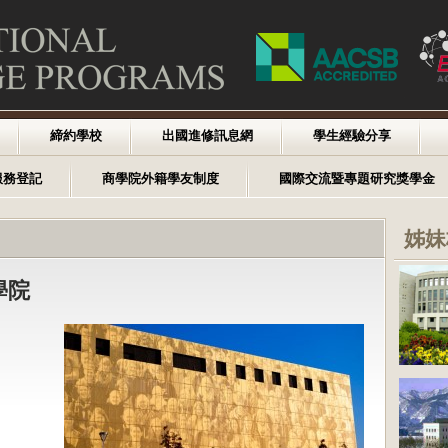
締約學校
出國進修訊息網
學生經驗分享
服務登記
商學院外籍學友制度
國際交流暨專題研究獎學金
姊妹
學院