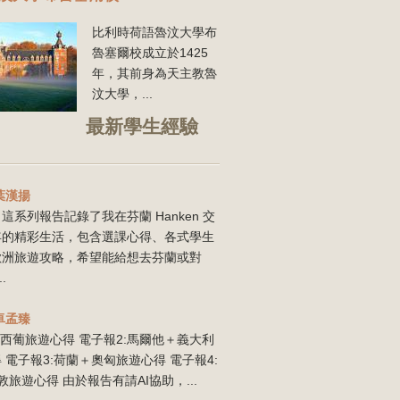
比利時荷語魯汶大學布
魯塞爾校成立於1425
年，
其前身為天主教魯
汶大學，...
最新學生經驗
葉漢揚
這系列報告記錄了我在芬蘭 Hanken 交
年的精彩生活，包含選課心得、各式學生
歐洲旅遊攻略，希望能給想去芬蘭或對
..
卓孟臻
:西葡旅遊心得 電子報2:馬爾他＋義大利
 電子報3:荷蘭＋奧匈旅遊心得 電子報4:
敦旅遊心得 由於報告有請AI協助，...