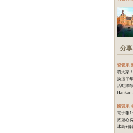
分享
資管系
嗨大家！
換這半
活動跟
Hanken.
國貿系
電子報1
旅遊心得
冰島+倫