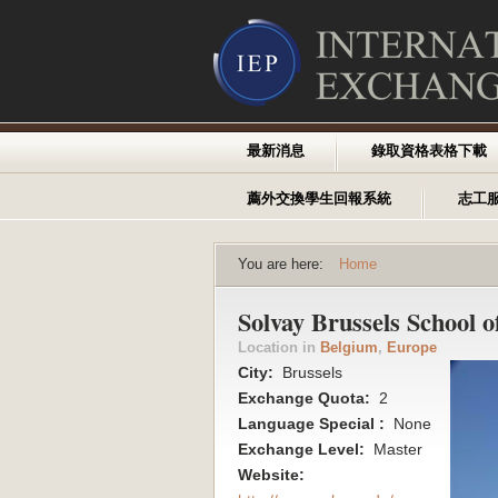
最新消息
錄取資格表格下載
薦外交換學生回報系統
志工
You are here:
Home
Solvay Brussels School
Location in
Belgium
,
Europe
City:
Brussels
Exchange Quota:
2
Language Special :
None
Exchange Level:
Master
Website: