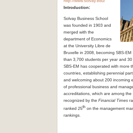
http://www.solvay.edu/
Introduction:
Solvay Business School
was founded in 1903 and
merged with the
department of Economics
at the University Libre de
Bruxelle in 2008, becoming SBS-EM a
than 3,700 students per year and 30 
SBS-EM has cooperated with more t
countries, establishing perennial pa
and welcoming about 200 incoming e
of professional business and mana
accreditations, which are among the m
recognized by the
Financial Times
ra
th
ranked 25
on the management mast
rankings.