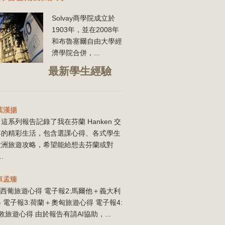
Solvay商學院成立於
1903年，並在2008年
和布魯塞爾
自由大學經
濟學院合併，...
最新學生經驗
葉漢揚
這系列報告記錄了我在芬蘭 Hanken 交
年的精彩生活，包含選課心得、各式學生
歐洲旅遊攻略，希望能給想去芬蘭或對
..
卓孟臻
:西葡旅遊心得 電子報2:馬爾他＋義大利
 電子報3:荷蘭＋奧匈旅遊心得 電子報4:
敦旅遊心得 由於報告有請AI協助，...