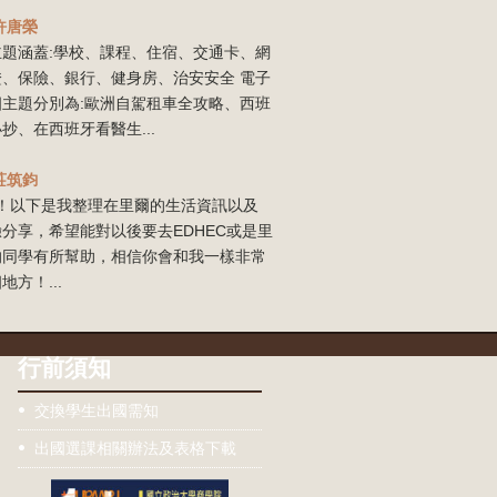
許唐榮
主題涵蓋:學校、課程、住宿、交通卡、網
證、保險、銀行、健身房、治安安全 電子
四主題分別為:歐洲自駕租車全攻略、西班
抄、在西班牙看醫生...
莊筑鈞
our！以下是我整理在里爾的生活資訊以及
分享，希望能對以後要去EDHEC或是里
的同學有所幫助，相信你會和我一樣非常
地方！...
行前須知
交換學生出國需知
出國選課相關辦法及表格下載