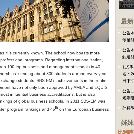
最新
公告本
候補
公告本
s it is currently known. The school now boasts more
甄選
professional programs. Regarding internationalization,
han 100 top business and management schools in 40
115
rtnerships: sending about 300 students abroad every year
名：2
xchange students. SBS-EM’s achievements in the realm
日下午
gement have not only been approved by AMBA and EQUIS
公告1
ost influential business accreditations, but is also
短期
nkings of global business schools. In 2011 SBS-EM was
th
外籍
er program rankings and 46
on the European business
姊妹
比利時