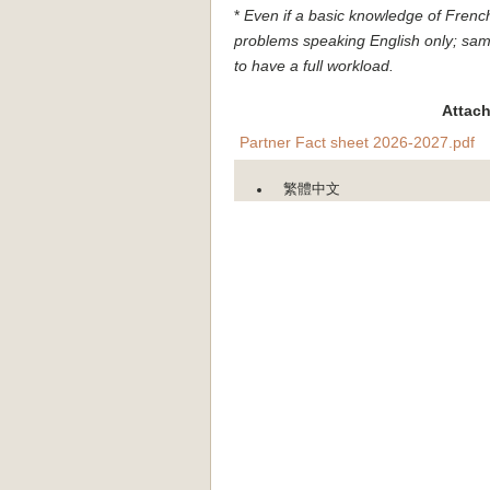
*
Even if a basic knowledge of French 
problems speaking English only; same
to have a full workload.
Attac
Partner Fact sheet 2026-2027.pdf
繁體中文