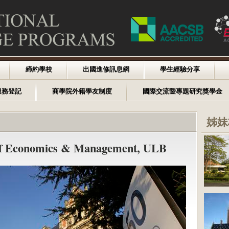
締約學校
出國進修訊息網
學生經驗分享
服務登記
商學院外籍學友制度
國際交流暨專題研究獎學金
姊妹
 of Economics & Management, ULB