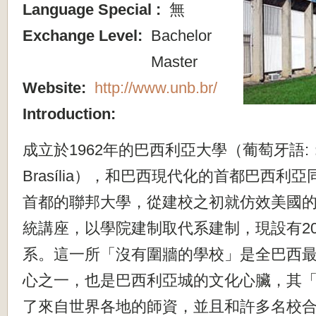
Language Special :
無
Exchange Level:
Bachelor
Master
Website:
http://www.unb.br/
Introduction:
成立於1962年的巴西利亞大學（葡萄牙語:：Univ
Brasília），和巴西現代化的首都巴西利
首都的聯邦大學，從建校之初就仿效美國
統講座，以學院建制取代系建制，現設有20
系。這一所「沒有圍牆的學校」是全巴西
心之一，也是巴西利亞城的文化心臟，其
了來自世界各地的師資，並且和許多名校