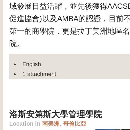
域發展日益活躍，並先後獲得
AACS
促進協會
)
以及
AMBA
的認證，
目前
第一的商學院，更是拉丁美洲地區名
院。
English
1 attachment
洛斯安第斯大學管理學院
Location in
南美洲
,
哥倫比亞