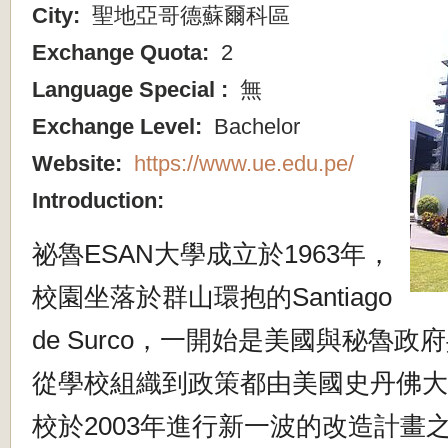
City:
聖地亞哥德蘇爾科區
Exchange Quota:
2
Language Special :
無
Exchange Level:
Bachelor
Website:
https://www.ue.edu.pe/
Introduction:
祕魯ESAN大學成立於
1963
年，
校園坐落於群山環抱的
San
tiago
de Surco
，一開始是美國與秘魯政府
從學校組織到政策都由美國史丹佛大
校於
2003
年
進行新一波的改造計畫