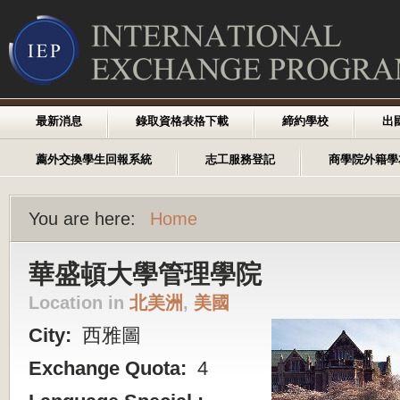
最新消息
錄取資格表格下載
締約學校
出
薦外交換學生回報系統
志工服務登記
商學院外籍學
You are here:
Home
華盛頓大學管理學院
Location in
北美洲
,
美國
City:
西雅圖
Exchange Quota:
4