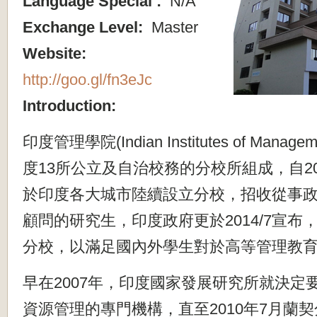
Language Special :
N/A
Exchange Level:
Master
Website:
http://goo.gl/fn3eJc
Introduction:
印度管理學院
(Indian Institutes of Manage
度
13
所公立及自治校務的分校所組成，自
2
於印度各大城市陸續設立分校，
招收從事
顧問的研究生，印度政府更於
2014
/7
宣布
分校，
以滿足國內外學生對於高等管理教
早在
2007
年，
印度國家發展研究所就決定
資源管理的專門機構
，直至
2010
年
7
月蘭契