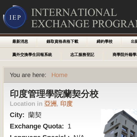
最新消息
錄取資格表格下載
締約學校
出
薦外交換學生回報系統
志工服務登記
商學院外籍學
You are here:
Home
印度管理學院蘭契分校
Location in
亞洲
,
印度
City:
蘭契
Exchange Quota:
1