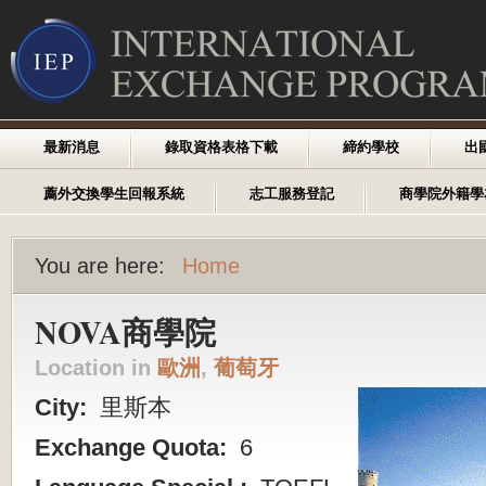
最新消息
錄取資格表格下載
締約學校
出
薦外交換學生回報系統
志工服務登記
商學院外籍學
You are here:
Home
NOVA商學院
Location in
歐洲
,
葡萄牙
City:
里斯本
Exchange Quota:
6