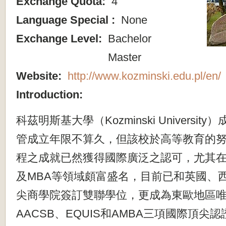
Exchange Quota:
4
Language Special :
None
Exchange Level:
Bachelor
Master
Website:
http://www.kozminski.edu.pl/en/
Introduction:
科茲明斯基大學（Kozminski Universit
管成立年限不算久，
但該校於高等教育的
程之成就已然獲得國際廣泛
之認可，尤其在
及MBA等領域頗富盛名，
目前已和英國、
尖商學院簽訂雙聯學位，
更成為東歐地區
AACSB、EQUIS和AMBA三
項國際頂尖認