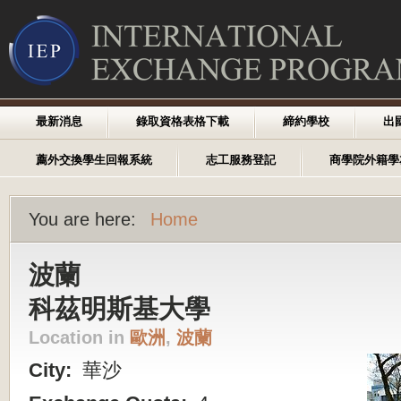
最新消息
錄取資格表格下載
締約學校
出
薦外交換學生回報系統
志工服務登記
商學院外籍學
You are here:
Home
波蘭
科茲明斯基大學
Location in
歐洲
,
波蘭
City:
華沙