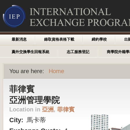
最新消息
錄取資格表格下載
締約學校
出
薦外交換學生回報系統
志工服務登記
商學院外籍學
You are here:
Home
菲律賓
亞洲管理學院
Location in
亞洲
,
菲律賓
City:
馬卡蒂