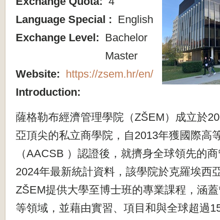
Exchange Quota:
4
Language Special :
English
Exchange Level:
Bachelor
Master
Website:
https://zsem.hr/en/
Introduction:
薩格勒布經濟管理學院（ZŠEM）成立於20
亞頂尖的私立商學院，自2013年獲國際高
（AACSB ）認證後，就擠身全球領先的
2024年最新統計資料，該學院於克羅埃西
ZŠEM提供大學至博士班的專業課程，涵
等領域，並藉由實習、項目和與全球超過1