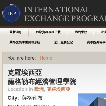
最新消息
錄取資格表格下載
締約學校
出
薦外交換學生回報系統
志工服務登記
商學院外籍學
You are here:
Home
克羅埃西亞
薩格勒布經濟管理學院
Location in
歐洲
,
克羅埃西亞
City:
薩格勒布