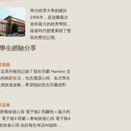
華沙經濟大學創建於
1906年，是波蘭最古
老和最大的經濟學院，
隨著時代變遷累積了豐
富的歷史記憶。...
學生經驗分享
葉漢揚
這系列報告記錄了我在芬蘭 Hanken 交
年的精彩生活，包含選課心得、各式學生
歐洲旅遊攻略，希望能給想去芬蘭或對
..
卓孟臻
:西葡旅遊心得 電子報2:馬爾他＋義大利
 電子報3:荷蘭＋奧匈旅遊心得 電子報4:
敦旅遊心得 由於報告有請AI協助，...