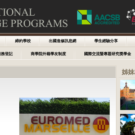
締約學校
出國進修訊息網
學生經驗分享
服務登記
商學院外籍學友制度
國際交流暨專題研究獎學金
姊妹