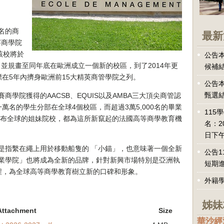
名的商
最新
賽商學院
，該校將於
公告本
，並規畫至同年底在歐洲成立一個新的校區，到了2014年更
候補
在5年內擠身歐洲前15大精英商管學院之列。
公告本
甄選
商學院獲得的AACSB、EQUIS以及AMBA三大頂尖商管認
名的學生分部在全球4個校區，而超過3萬5,000名的畢業
115
遍布全球的姐妹院校，都為這所新竄起的法國高等商學教育機
名：2
日下午
中是指繫在繩上用於移動船隻的 「小錨」，也意味著一個全新
公告1
商業學院」也將成為全新的品牌，針對新興市場特別是亞洲執
短期
程，為全球高等商學教育樹立新的口碑和形象。
外籍
姊妹
Attachment
Size
華沙經