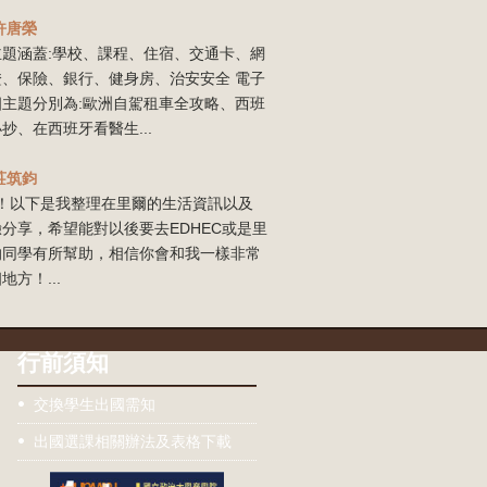
許唐榮
主題涵蓋:學校、課程、住宿、交通卡、網
證、保險、銀行、健身房、治安安全 電子
四主題分別為:歐洲自駕租車全攻略、西班
抄、在西班牙看醫生...
莊筑鈞
our！以下是我整理在里爾的生活資訊以及
分享，希望能對以後要去EDHEC或是里
的同學有所幫助，相信你會和我一樣非常
地方！...
行前須知
交換學生出國需知
出國選課相關辦法及表格下載