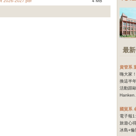
t 2026-2027.pdf
4 MB
最新
資管系
嗨大家！
換這半
活動跟
Hanken.
國貿系
電子報1
旅遊心得
冰島+倫