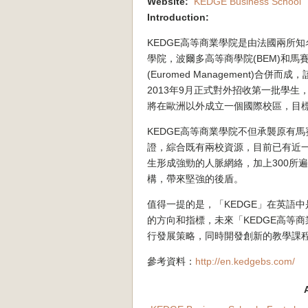
Website:
KEDGE Business School
Introduction:
KEDGE高等商業學院是由法國兩所知
學院，波爾多高等商學院(BEM)和馬
(Euromed Management)合併而成
2013年9月正式對外招收第一批學生
將在歐洲以外成立一個國際校區，目標
KEDGE高等商業學院不但承襲原有馬賽
證，綜合既有兩校資源，目前已有近一萬
生形成強勁的人脈網絡，加上300所
構，帶來堅強的後盾。
值得一提的是，「KEDGE」在英語
的方向和指標，未來「KEDGE高等
行發展策略，同時開發創新的教學課
參考資料：
http://en.kedgebs.com/