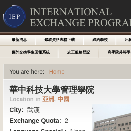
最新消息
錄取資格表格下載
締約學校
出
薦外交換學生回報系統
志工服務登記
商學院外籍學
You are here:
Home
華中科技大學管理學院
Location in
亞洲
,
中國
City:
武漢
Exchange Quota:
2