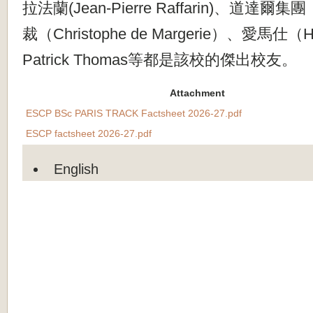
拉法蘭(Jean-Pierre Raffarin)、道達爾
裁（Christophe de Margerie）、愛馬仕
Patrick Thomas等都是該校的傑出校友。
Attachment
ESCP BSc PARIS TRACK Factsheet 2026-27.pdf
ESCP factsheet 2026-27.pdf
English