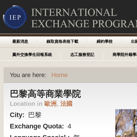
最新消息
錄取資格表格下載
締約學校
出
薦外交換學生回報系統
志工服務登記
商學院外籍學
You are here:
Home
巴黎高等商業學院
Location in
歐洲
,
法國
City:
巴黎
Exchange Quota:
4