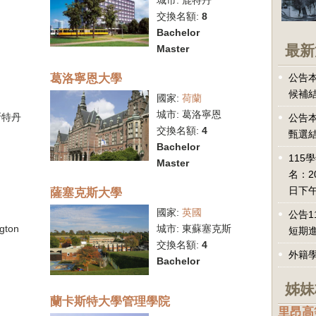
城市:
鹿特丹
交換名額:
8
Bachelor
最新
Master
葛洛寧恩大學
公告本
候補
國家:
荷蘭
城市:
葛洛寧恩
斯特丹
公告本
交換名額:
4
甄選
Bachelor
115
Master
名：2
薩塞克斯大學
日下午
國家:
英國
公告1
ngton
城市:
東蘇塞克斯
短期
交換名額:
4
外籍
Bachelor
姊妹
蘭卡斯特大學管理學院
里昂高