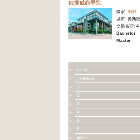
BI挪威商學院
國家:
挪威
城市:
奧斯
交換名額:
4
Bachelor
Master
« first
‹ previous
1
2
3
4
5
6
next ›