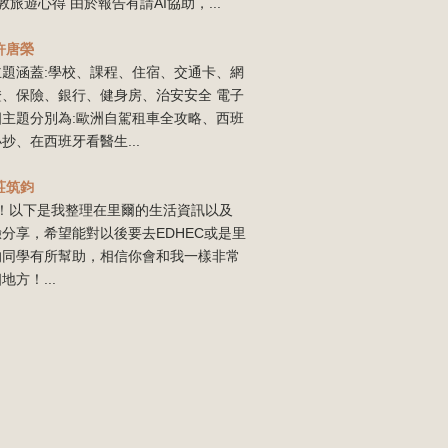
敦旅遊心得 由於報告有請AI協助，...
許唐榮
主題涵蓋:學校、課程、住宿、交通卡、網
證、保險、銀行、健身房、治安安全 電子
四主題分別為:歐洲自駕租車全攻略、西班
抄、在西班牙看醫生...
莊筑鈞
our！以下是我整理在里爾的生活資訊以及
分享，希望能對以後要去EDHEC或是里
的同學有所幫助，相信你會和我一樣非常
地方！...