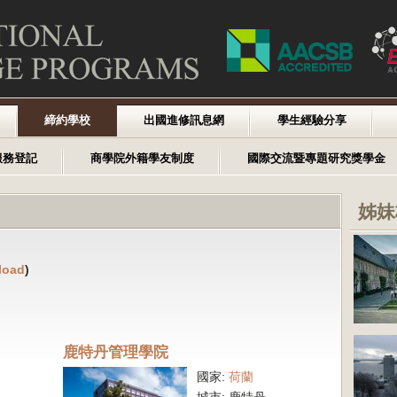
締約學校
出國進修訊息網
學生經驗分享
服務登記
商學院外籍學友制度
國際交流暨專題研究獎學金
姊妹
load
)
鹿特丹管理學院
國家:
荷蘭