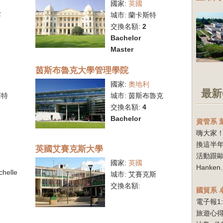
國家:
英國
罕
城市:
蘭卡斯特
交換名額:
2
Bachelor
Master
茵斯布魯克大學管理學院
國家:
奧地利
最新
塞特
城市:
茵斯布魯克
交換名額:
4
Bachelor
資管系
嗨大家！
換這半
英國艾賽克斯大學
活動跟
國家:
英國
Hanken.
chelle
城市:
艾賽克斯
交換名額:
國貿系
電子報1
旅遊心得