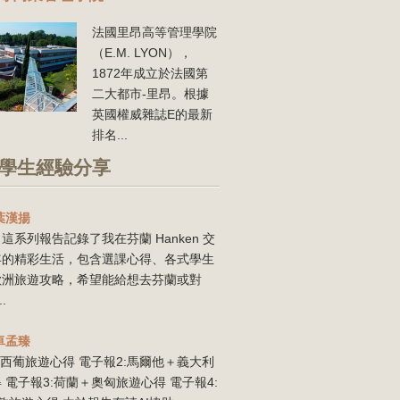
法國里昂高等管理學院
（E.M. LYON），
1872年成立於法國第
二大都市-里昂。根據
英國權威雜誌E的最新
排名...
學生經驗分享
葉漢揚
這系列報告記錄了我在芬蘭 Hanken 交
年的精彩生活，包含選課心得、各式學生
歐洲旅遊攻略，希望能給想去芬蘭或對
..
卓孟臻
:西葡旅遊心得 電子報2:馬爾他＋義大利
 電子報3:荷蘭＋奧匈旅遊心得 電子報4: