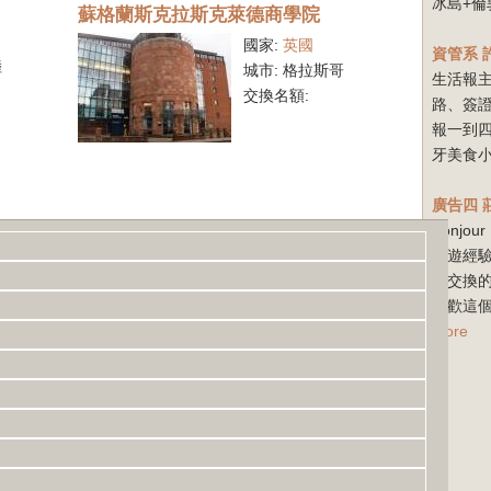
冰島+倫
蘇格蘭斯克拉斯克萊德商學院
國家:
英國
資管系
陸
城市:
格拉斯哥
生活報
交換名額:
路、簽
報一到
牙美食小
廣告四
Bonj
旅遊經驗
爾交換
喜歡這個
more