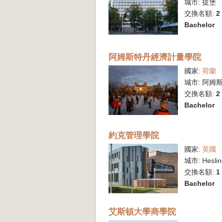
城市:
提堡
交換名額:
2
Bachelor
阿姆斯特丹經濟計量學院
國家:
荷蘭
城市:
阿姆
交換名額:
2
Bachelor
約克管理學院
國家:
英國
城市:
Hesli
交換名額:
1
Bachelor
艾斯頓大學商學院