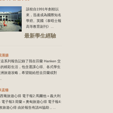
該校自1991年創校以
來，迅速成為國際知名
學府。英國《泰晤士報
高等教育副刊》...
最新學生經驗
葉漢揚
這系列報告記錄了我在芬蘭 Hanken 交
年的精彩生活，包含選課心得、各式學生
歐洲旅遊攻略，希望能給想去芬蘭或對
..
卓孟臻
:西葡旅遊心得 電子報2:馬爾他＋義大利
 電子報3:荷蘭＋奧匈旅遊心得 電子報4:
敦旅遊心得 由於報告有請AI協助，...