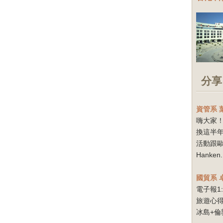
分享
資管系
嗨大家！
換這半
活動跟
Hanken.
國貿系
電子報1
旅遊心得
冰島+倫