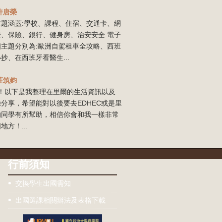
許唐榮
主題涵蓋:學校、課程、住宿、交通卡、網
證、保險、銀行、健身房、治安安全 電子
四主題分別為:歐洲自駕租車全攻略、西班
抄、在西班牙看醫生...
莊筑鈞
our！以下是我整理在里爾的生活資訊以及
分享，希望能對以後要去EDHEC或是里
的同學有所幫助，相信你會和我一樣非常
地方！...
行前須知
交換學生出國需知
出國選課相關辦法及表格下載