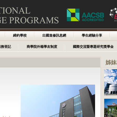
締約學校
出國進修訊息網
學生經驗分享
服務登記
商學院外籍學友制度
國際交流暨專題研究獎學金
姊妹