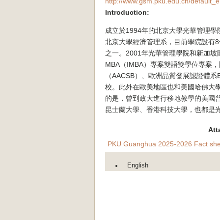
http://www.gsm.pku.edu.cn/default_e
Introduction:
成立於1994年的北京大學光華管理學
北京大學經濟管理系，目前學院設有
之一。2001年光華管理學院和新加
MBA（IMBA）專案雙語雙學位專
（AACSB）、歐洲品質發展認證體系
校。此外在歐美地區也和美國哈佛大
的是，曾到政大進行移地教學的美國
昆士蘭大學、香港科技大學，也都是
Att
PKU Guanghua 2025-2026 Fact she
English