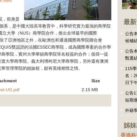
n.html
院，前身是
最新
8個系，是中國大陸高等教育中，科學研究實力最強的商學院
坡國立大學（NUS）商學院合作，推出全球最早的國際
公告本
案，除了亞洲地區之外，在歐洲也和通過國際商學院聯合會
候補
EQUIS雙認證的法國ESSEC商學院，成為國際專案的合作學
公告本
學商學院，賓州大學華頓商學院等名校簽約合作；值得一提
甄選
普渡大學商學院、義大利博柯尼大學商學院，另外還有澳洲
光華管理學院的姐妹校，頗有英雄相惜之情。
115
名：2
achment
Size
日下午
et-UG.pdf
2.15 MB
公告1
短期
外籍
姊妹
香港科