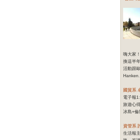
嗨大家！
換這半
活動跟
Hanken.
國貿系
電子報1
旅遊心得
冰島+倫
資管系
生活報