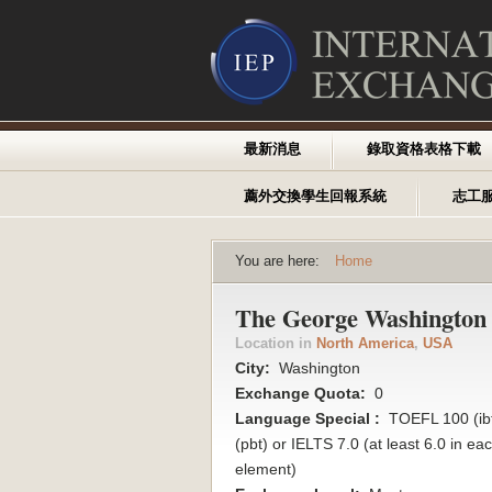
最新消息
錄取資格表格下載
薦外交換學生回報系統
志工
You are here:
Home
The George Washington U
Location in
North America
,
USA
City:
Washington
Exchange Quota:
0
Language Special :
TOEFL 100 (ibt
(pbt) or IELTS 7.0 (at least 6.0 in ea
element)