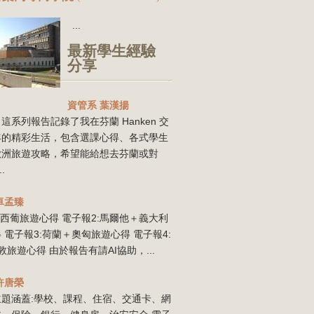
...
最新學生經驗
分享
資管系
葉漢揚
這系列報告記錄了我在芬蘭 Hanken 交
年的精彩生活，包含選課心得、各式學生
歐洲旅遊攻略，希望能給想去芬蘭或對
..
卓孟臻
:西葡旅遊心得 電子報2:馬爾他＋義大利
 電子報3:荷蘭＋奧匈旅遊心得 電子報4:
敦旅遊心得 由於報告有請AI協助，...
許唐榮
主題涵蓋:學校、課程、住宿、交通卡、網