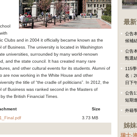
最新
chool
with
公告本
 Clubs and in 2004 it officially became known as the
候補
of Business. The university is located in Washington
公告本
vate universities, surrounded by many world-renown
甄選
d, and the state council. It has created many rare
ures, and other cultural events for its students. Alumni of
115
o are now working in the White House and other
名：2
rsity the title of “the cradle of politicians”. In 2012, the
日下午
 of Business was ranked second in the Masters of
公告1
y the British Financial Times.
短期
achment
Size
外籍
_Final.pdf
3.73 MB
姊妹
瑞士-洛