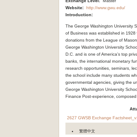
Exchange Level:
Master
Website:
http://www.gwu.edu/
Introduction:
The George Washington University S
of Business was established in 1928 
donations from the League of Masonic
George Washington University School 
D.C. and is one of America’s top pri
banks, the international monetary fun
research opportunities, seminars, lect
the school include many students wh
governmental agencies, giving the unive
George Washington University School
Finance Post-experience, composed b
Att
2627 GWSB Exchange Factsheet_v1
繁體中文