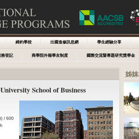
締約學校
出國進修訊息網
學生經驗分享
服務登記
商學院外籍學友制度
國際交流暨專題研究獎學金
姊妹
niversity School of Business
) / 600
ch