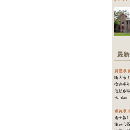
最新
資管系
嗨大家！
換這半
活動跟
Hanken.
國貿系
電子報1
旅遊心得