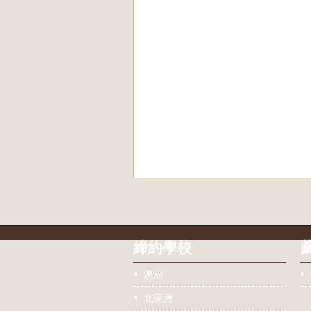
締約學校
澳洲
北美洲