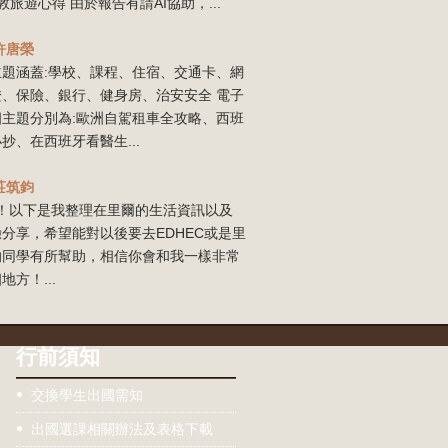
敦旅遊心得 由於報告有請AI協助，...
許唐榮
主題涵蓋:學校、課程、住宿、交通卡、網
證、保險、銀行、健身房、治安安全 電子
四主題分別為:歐洲自駕租車全攻略、西班
抄、在西班牙看醫生...
莊筑鈞
our！以下是我整理在里爾的生活資訊以及
分享，希望能對以後要去EDHEC或是里
的同學有所幫助，相信你會和我一樣非常
地方！...
行前須知
交換學生出國需知
出國選課相關辦法及表格下載