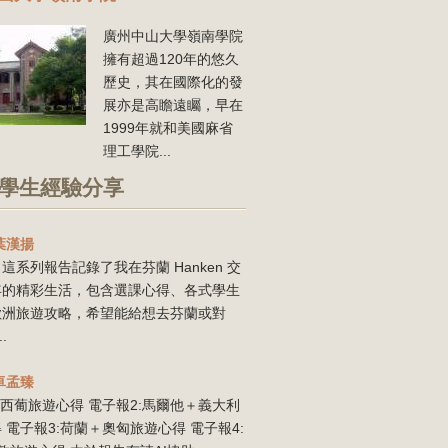
廣州中山大學嶺南學院
擁有超過120年的悠久
歷史，其在國際化的發
展亦是高瞻遠矚，早在
1999年就和美國麻省
理工學院...
學生經驗分享
葉漢揚
這系列報告記錄了我在芬蘭 Hanken 交
年的精彩生活，包含選課心得、各式學生
歐洲旅遊攻略，希望能給想去芬蘭或對
..
卓孟臻
:西葡旅遊心得 電子報2:馬爾他＋義大利
 電子報3:荷蘭＋奧匈旅遊心得 電子報4: