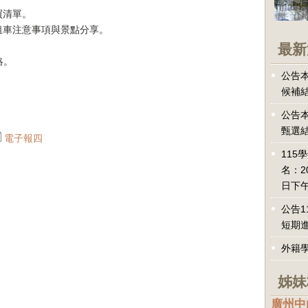
買清單。
租車注意事項與景點分享。
最新
略。
公告本
候補
公告本
甄選
電子報四
115
名：2
日下午
公告1
短期
外籍
姊妹
廣州中