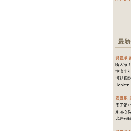
最新
資管系
嗨大家！
換這半
活動跟
Hanken.
國貿系
電子報1
旅遊心得
冰島+倫