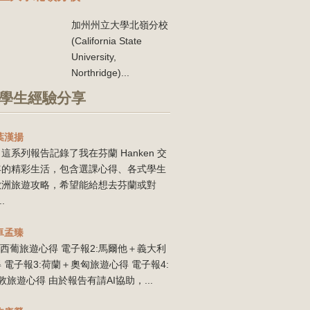
加州州立大學北嶺分校
(California State
University,
Northridge)...
學生經驗分享
葉漢揚
這系列報告記錄了我在芬蘭 Hanken 交
年的精彩生活，包含選課心得、各式學生
歐洲旅遊攻略，希望能給想去芬蘭或對
..
卓孟臻
:西葡旅遊心得 電子報2:馬爾他＋義大利
 電子報3:荷蘭＋奧匈旅遊心得 電子報4:
敦旅遊心得 由於報告有請AI協助，...