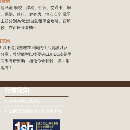
許唐榮
主題涵蓋:學校、課程、住宿、交通卡、網
證、保險、銀行、健身房、治安安全 電子
四主題分別為:歐洲自駕租車全攻略、西班
抄、在西班牙看醫生...
莊筑鈞
our！以下是我整理在里爾的生活資訊以及
分享，希望能對以後要去EDHEC或是里
的同學有所幫助，相信你會和我一樣非常
地方！...
行前須知
交換學生出國需知
出國選課相關辦法及表格下載