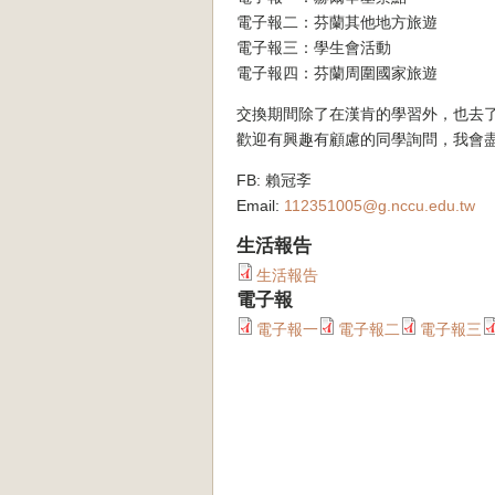
電子報二：芬蘭其他地方旅遊
電子報三：學生會活動
電子報四：芬蘭周圍國家旅遊
交換期間除了在漢肯的學習外，也去
歡迎有興趣有顧慮的同學詢問，我會
FB: 賴冠斈
Email:
112351005@g.nccu.edu.tw
生活報告
生活報告
電子報
電子報一
電子報二
電子報三