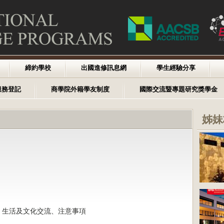
締約學校
出國進修訊息網
學生經驗分享
服務登記
商學院外籍學友制度
國際交流暨專題研究獎學金
姊妹
、生活及文化交流、注意事項