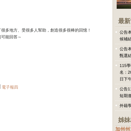
最新
了很多地方、受很多人幫助，創造很多很棒的回憶！
公告本
盡可能回答～
候補
公告本
甄選
115
名：2
日下午
電子報四
公告1
短期
外籍
姊妹
加州州