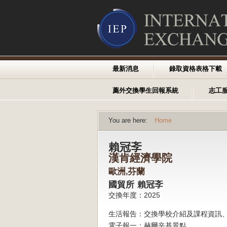
最新消息
錄取資格表格下載
薦外交換學生回報系統
志工
You are here:
Home
賴冠斈
漢肯經濟學院
歐洲,芬蘭
國貿所 賴冠斈
交換年度：2025
生活報告：交換學校介紹及課程資訊
電子報一：赫爾辛基景點