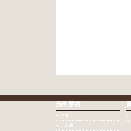
締約學校
澳洲
北美洲