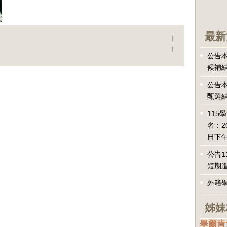
最新
公告本
候補
公告本
甄選
115
名：2
日下午
公告1
短期
外籍
姊妹
畢爾肯