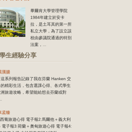
畢爾肯大學管理學院
1984年建立於安卡
拉，是土耳其的第一所
私立大學，為了設立該
校由參議院通過的特別
法案，...
學生經驗分享
葉漢揚
這系列報告記錄了我在芬蘭 Hanken 交
年的精彩生活，包含選課心得、各式學生
歐洲旅遊攻略，希望能給想去芬蘭或對
..
卓孟臻
:西葡旅遊心得 電子報2:馬爾他＋義大利
 電子報3:荷蘭＋奧匈旅遊心得 電子報4: