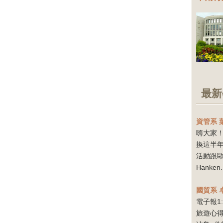
最新
資管系
嗨大家！
換這半
活動跟
Hanken.
國貿系
電子報1
旅遊心得