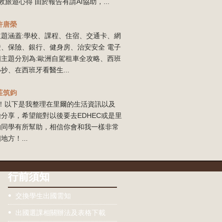
敦旅遊心得 由於報告有請AI協助，...
許唐榮
主題涵蓋:學校、課程、住宿、交通卡、網
證、保險、銀行、健身房、治安安全 電子
四主題分別為:歐洲自駕租車全攻略、西班
抄、在西班牙看醫生...
莊筑鈞
our！以下是我整理在里爾的生活資訊以及
分享，希望能對以後要去EDHEC或是里
的同學有所幫助，相信你會和我一樣非常
地方！...
行前須知
交換學生出國需知
出國選課相關辦法及表格下載