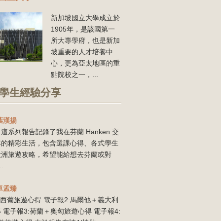
新加坡國立大學成立於
1905年，是該國第一
所大專學府，也是新加
坡重要的人才培養中
心，更為亞太地區的重
點院校之一，...
學生經驗分享
葉漢揚
這系列報告記錄了我在芬蘭 Hanken 交
年的精彩生活，包含選課心得、各式學生
歐洲旅遊攻略，希望能給想去芬蘭或對
..
卓孟臻
:西葡旅遊心得 電子報2:馬爾他＋義大利
 電子報3:荷蘭＋奧匈旅遊心得 電子報4: