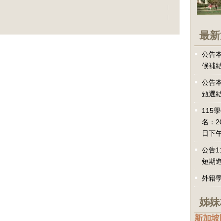
最新
公告本
候補
公告本
甄選
115
名：2
日下午
公告1
短期
外籍
姊妹
新加坡