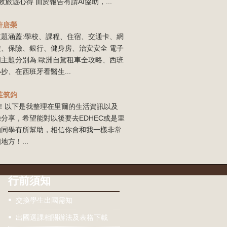
敦旅遊心得 由於報告有請AI協助，...
許唐榮
主題涵蓋:學校、課程、住宿、交通卡、網
證、保險、銀行、健身房、治安安全 電子
四主題分別為:歐洲自駕租車全攻略、西班
抄、在西班牙看醫生...
莊筑鈞
our！以下是我整理在里爾的生活資訊以及
分享，希望能對以後要去EDHEC或是里
的同學有所幫助，相信你會和我一樣非常
地方！...
行前須知
交換學生出國需知
出國選課相關辦法及表格下載