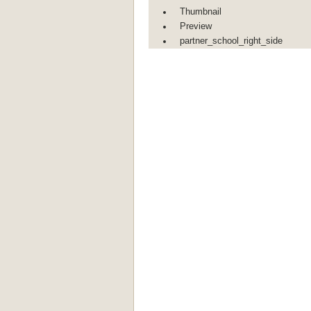
Thumbnail
Preview
partner_school_right_side