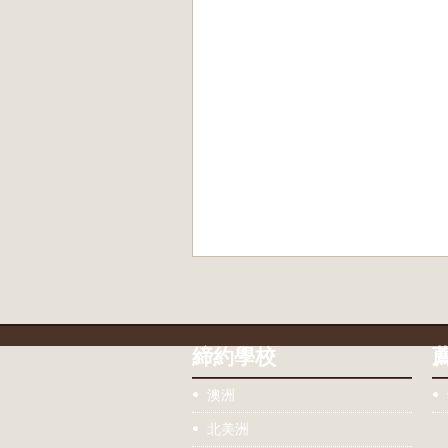
締約學校
澳洲
北美洲