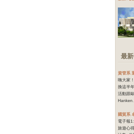
最新
資管系
嗨大家！
換這半
活動跟
Hanken.
國貿系
電子報1
旅遊心得