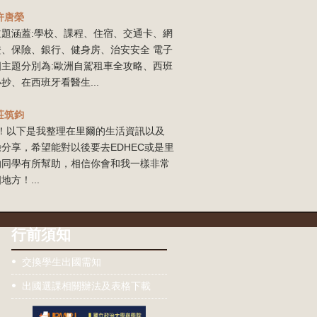
許唐榮
主題涵蓋:學校、課程、住宿、交通卡、網
證、保險、銀行、健身房、治安安全 電子
四主題分別為:歐洲自駕租車全攻略、西班
抄、在西班牙看醫生...
莊筑鈞
our！以下是我整理在里爾的生活資訊以及
分享，希望能對以後要去EDHEC或是里
的同學有所幫助，相信你會和我一樣非常
地方！...
行前須知
交換學生出國需知
出國選課相關辦法及表格下載