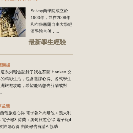
Solvay商學院成立於
1903年，並在2008年
和布魯塞爾
自由大學經
濟學院合併，...
最新學生經驗
葉漢揚
這系列報告記錄了我在芬蘭 Hanken 交
年的精彩生活，包含選課心得、各式學生
歐洲旅遊攻略，希望能給想去芬蘭或對
..
卓孟臻
:西葡旅遊心得 電子報2:馬爾他＋義大利
 電子報3:荷蘭＋奧匈旅遊心得 電子報4:
敦旅遊心得 由於報告有請AI協助，...