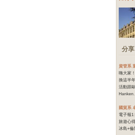
分享
資管系
嗨大家！
換這半
活動跟
Hanken.
國貿系
電子報1
旅遊心得
冰島+倫