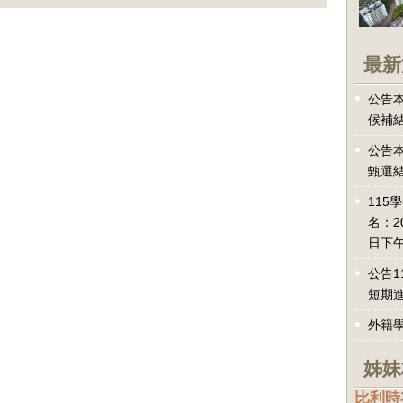
最新
公告本
候補
公告本
甄選
115
名：2
日下午
公告1
短期
外籍
姊妹
比利時