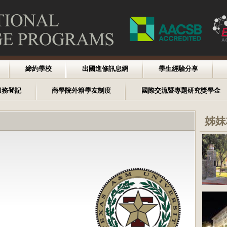
締約學校
出國進修訊息網
學生經驗分享
服務登記
商學院外籍學友制度
國際交流暨專題研究獎學金
姊妹