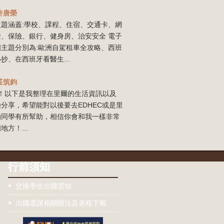
許唐榮
主題涵蓋:學校、課程、住宿、交通卡、網
證、保險、銀行、健身房、治安安全 電子
四主題分別為:歐洲自駕租車全攻略、西班
抄、在西班牙看醫生...
莊筑鈞
our！以下是我整理在里爾的生活資訊以及
分享，希望能對以後要去EDHEC或是里
的同學有所幫助，相信你會和我一樣非常
地方！...
行前須知
交換學生出國需知
出國選課相關辦法及表格下載