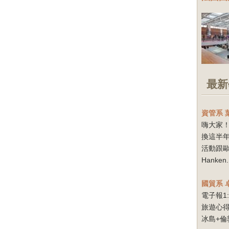
最新
資管系
嗨大家！
換這半
活動跟
Hanken.
國貿系
電子報1
旅遊心得
冰島+倫