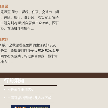
許唐榮
主題涵蓋:學校、課程、住宿、交通卡、網
證、保險、銀行、健身房、治安安全 電子
四主題分別為:歐洲自駕租車全攻略、西班
抄、在西班牙看醫生...
莊筑鈞
our！以下是我整理在里爾的生活資訊以及
分享，希望能對以後要去EDHEC或是里
的同學有所幫助，相信你會和我一樣非常
地方！...
行前須知
交換學生出國需知
出國選課相關辦法及表格下載