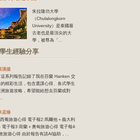
朱拉隆功大學
（Chulalongkorn
University）是泰國最
古老也是最頂尖的大
學，被尊為「...
學生經驗分享
葉漢揚
這系列報告記錄了我在芬蘭 Hanken 交
年的精彩生活，包含選課心得、各式學生
歐洲旅遊攻略，希望能給想去芬蘭或對
..
卓孟臻
:西葡旅遊心得 電子報2:馬爾他＋義大利
 電子報3:荷蘭＋奧匈旅遊心得 電子報4:
敦旅遊心得 由於報告有請AI協助，...