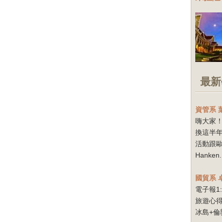
最新
資管系
嗨大家！
換這半
活動跟
Hanken.
國貿系
電子報1
旅遊心得
冰島+倫