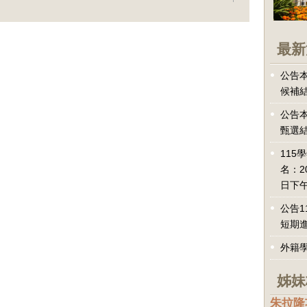
最新
公告本
候補
公告本
甄選
115
名：2
日下午
公告1
短期
外籍
姊妹
朱拉隆