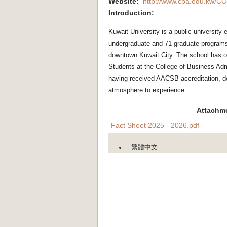
Website:
http://www.cba.edu.kw/C
Introduction:
Kuwait University is a public university 
undergraduate and 71 graduate programs
downtown Kuwait City. The school has o
Students at the College of Business Adm
having received AACSB accreditation, ded
atmosphere to experience.
Attachm
Fact Sheet 2025 - 2026.pdf
繁體中文