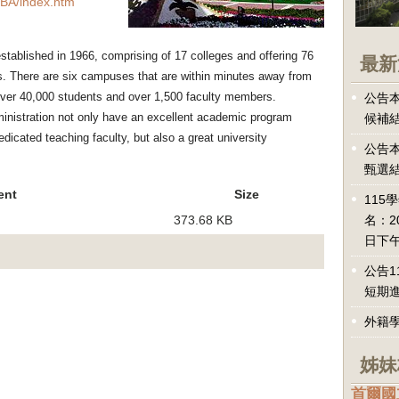
OBA/index.htm
established in 1966, comprising of 17 colleges and offering 76
最新
. There are six campuses that are within minutes away from
ver 40,000 students and over 1,500 faculty members.
公告本
inistration not only have an excellent academic program
候補
icated teaching faculty, but also a great university
公告本
甄選
ent
Size
115
373.68 KB
名：2
日下午
公告1
短期
外籍
姊妹
首爾國