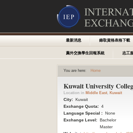
最新消息
錄取資格表格下載
薦外交換學生回報系統
志工
You are here:
Home
Kuwait University Colleg
Location in
Middle East
,
Kuwait
City:
Kuwait
Exchange Quota:
4
Language Special :
None
Exchange Level:
Bachelor
Master