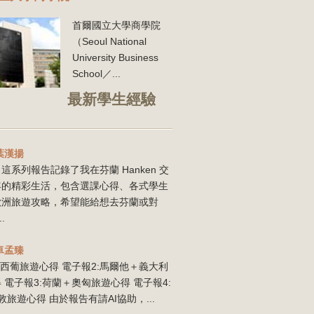
首爾國立大學商學院
（Seoul National
University Business
School／...
最新學生經驗
葉漢揚
這系列報告記錄了我在芬蘭 Hanken 交
年的精彩生活，包含選課心得、各式學生
歐洲旅遊攻略，希望能給想去芬蘭或對
..
卓孟臻
:西葡旅遊心得 電子報2:馬爾他＋義大利
 電子報3:荷蘭＋奧匈旅遊心得 電子報4:
敦旅遊心得 由於報告有請AI協助，...