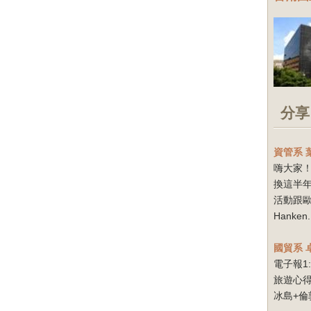
分享
資管系
嗨大家！
換這半
活動跟
Hanken.
國貿系
電子報1
旅遊心得
冰島+倫