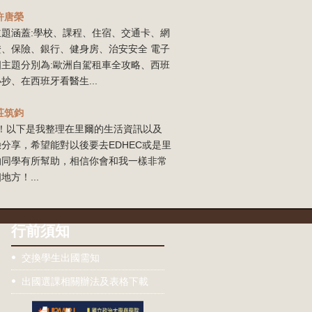
許唐榮
主題涵蓋:學校、課程、住宿、交通卡、網
證、保險、銀行、健身房、治安安全 電子
四主題分別為:歐洲自駕租車全攻略、西班
抄、在西班牙看醫生...
莊筑鈞
our！以下是我整理在里爾的生活資訊以及
分享，希望能對以後要去EDHEC或是里
的同學有所幫助，相信你會和我一樣非常
地方！...
行前須知
交換學生出國需知
出國選課相關辦法及表格下載