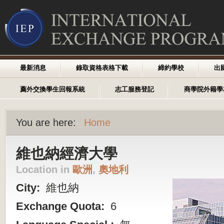
最新消息
錄取資格表格下載
締約學校
出
薦外交換學生回報系統
志工服務登記
商學院外籍學
You are here:
Home
維也納經濟大學
Location in
歐洲
,
奧地利
City:
維也納
Exchange Quota:
6