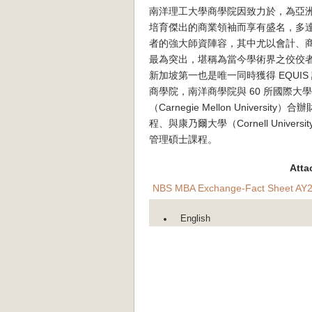
南洋理工大學商學院因致力於，為亞
培育傑出的商業領袖而享有盛名，多達
者的強大師資陣容，其中尤以會計、
最為突出，堪稱為當今學術界之佼佼
新加坡第一也是唯一同時獲得 EQUIS
商學院，南洋商學院與 60 所國際
（Carnegie Mellon Univer
程、與康乃爾大學（Cornell Uni
管理碩士課程。
Atta
NBS MBA Exchange-Fact Sheet AY2
English