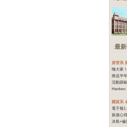
最新
資管系
嗨大家！
換這半
活動跟
Hanken.
國貿系
電子報1
旅遊心得
冰島+倫