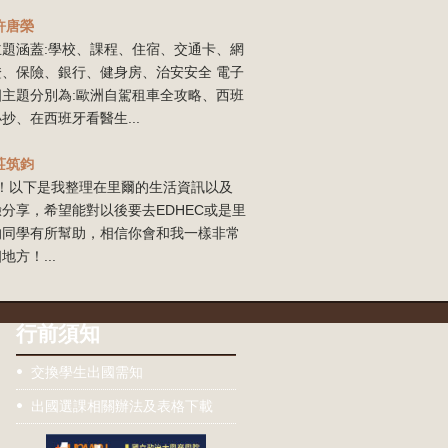
許唐榮
主題涵蓋:學校、課程、住宿、交通卡、網
證、保險、銀行、健身房、治安安全 電子
四主題分別為:歐洲自駕租車全攻略、西班
抄、在西班牙看醫生...
莊筑鈞
our！以下是我整理在里爾的生活資訊以及
分享，希望能對以後要去EDHEC或是里
的同學有所幫助，相信你會和我一樣非常
地方！...
行前須知
交換學生出國需知
出國選課相關辦法及表格下載