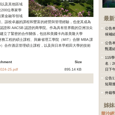
洲以及其他區域
200位專家學
商業金融等領域
最新
者。該校卓越的課程和豐富的經營與管理經驗，也使其成為
 認證和 AACSB 認證的商學院。作為具有世界觀的亞洲頂尖
公告本
大學建立了緊密的合作關係，包括和美國卡內基美隆大學
候補
sity）合辦財務工程的碩士課程、與麻省理工學院（MIT）合辦 MBA 課
公告本
versity）合作酒店管理碩士課程，以及與日本早稻田大學的技術
甄選
115
chment
Size
名：2
024-25.pdf
895.14 KB
日下午
公告1
短期
外籍
姊妹
華沙經