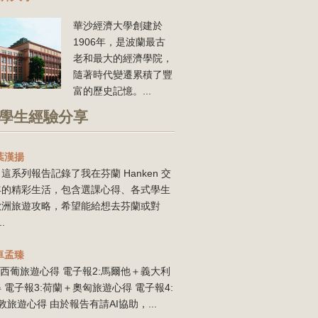
華沙經濟大學創建於
1906年，是波蘭最古
老和最大的經濟學院，
隨著時代變遷累積了豐
富的歷史記憶。...
學生經驗分享
葉漢揚
這系列報告記錄了我在芬蘭 Hanken 交
年的精彩生活，包含選課心得、各式學生
歐洲旅遊攻略，希望能給想去芬蘭或對
..
卓孟臻
:西葡旅遊心得 電子報2:馬爾他＋義大利
 電子報3:荷蘭＋奧匈旅遊心得 電子報4:
敦旅遊心得 由於報告有請AI協助，...