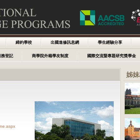
締約學校
出國進修訊息網
學生經驗分享
服務登記
商學院外籍學友制度
國際交流暨專題研究獎學金
姊妹
ome.aspx