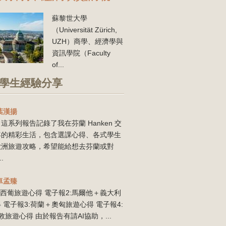
蘇黎世大學
（Universität Zürich,
UZH）商學、經濟學與
資訊學院（Faculty
of...
學生經驗分享
葉漢揚
這系列報告記錄了我在芬蘭 Hanken 交
年的精彩生活，包含選課心得、各式學生
歐洲旅遊攻略，希望能給想去芬蘭或對
..
卓孟臻
:西葡旅遊心得 電子報2:馬爾他＋義大利
 電子報3:荷蘭＋奧匈旅遊心得 電子報4:
敦旅遊心得 由於報告有請AI協助，...