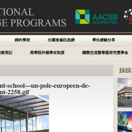
締約學校
出國進修訊息網
學生經驗分享
服務登記
商學院外籍學友制度
國際交流暨專題研究獎學金
姊妹
-school---un-pole-europeen-de-
t-2258.gif