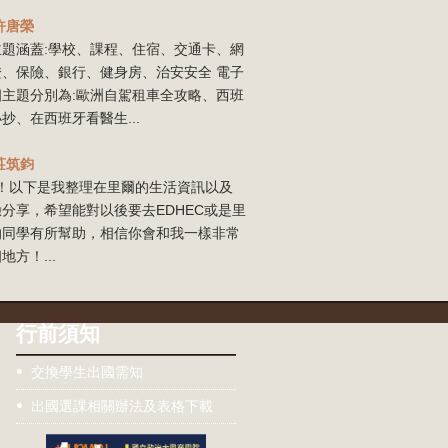
許唐榮
主題涵蓋:學校、課程、住宿、交通卡、網
證、保險、銀行、健身房、治安安全 電子
四主題分別為:歐洲自駕租車全攻略、西班
抄、在西班牙看醫生...
莊筑鈞
our！以下是我整理在里爾的生活資訊以及
分享，希望能對以後要去EDHEC或是里
的同學有所幫助，相信你會和我一樣非常
地方！...
行前須知
交換學生出國需知
出國選課相關辦法及表格下載