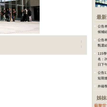
最新
公告本
候補
公告本
甄選
115
名：2
日下午
公告1
短期
外籍
姊妹
蘇黎世