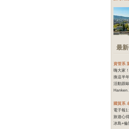
最新
資管系
嗨大家！
換這半
活動跟
Hanken.
國貿系
電子報1
旅遊心得
冰島+倫